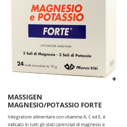
di
immagini
Vai
MASSIGEN
all'inizio
della
MAGNESIO/POTASSIO FORTE
galleria
di
Integratore alimentare con vitamine A, C ed E, è
immagini
indicato in tutti gli stati carenziali di magnesio e