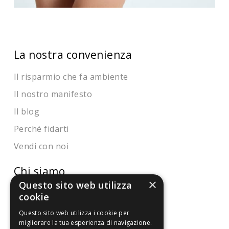
La nostra convenienza
Il risparmio che fa ambiente
Il nostro manifesto
Il blog
Perché fidarti
Vendi con noi
Chi siamo
×
Questo sito web utilizza
Chi Siamo
cookie
Sostegno e riconoscimenti
Questo sito web utilizza i cookie per
migliorare la tua esperienza di navigazione.