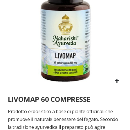
di
immagini
Vai
LIVOMAP 60 COMPRESSE
all'inizio
della
galleria
Prodotto erboristico a base di piante officinali che
di
promuove il naturale benessere del fegato. Secondo
immagini
la tradizione ayurvedica il preparato può agire