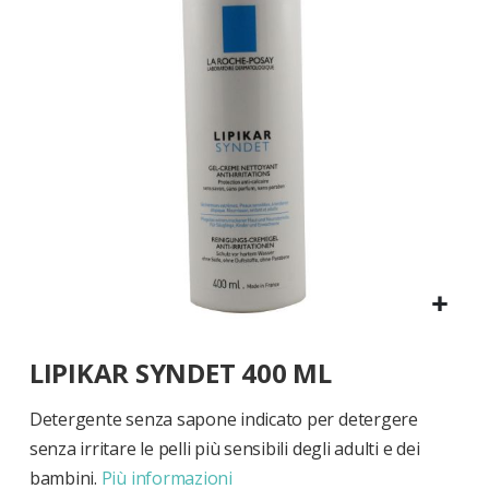
di
immagini
Vai
LIPIKAR SYNDET 400 ML
all'inizio
della
galleria
Detergente senza sapone indicato per detergere
di
senza irritare le pelli più sensibili degli adulti e dei
immagini
bambini.
Più informazioni