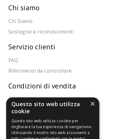
Chi siamo
Chi Siamo
Sostegno e riconoscimenti
Servizio clienti
FAQ
Riferimenti da controllare
Condizioni di vendita
Termini di vendita
×
Questo sito web utilizza
Spedizione
cookie
Pagamenti
Questo sito web utilizza i cookie per
migliorare la tua esperienza di navigazione.
Resi
Utilizzando il nostro sito web acconsenti a
tutti i cookie in conformità con la nostra