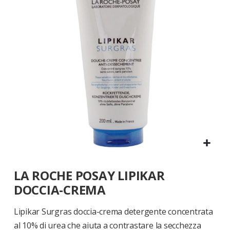
di
immagini
Vai
LA ROCHE POSAY LIPIKAR
all'inizio
della
DOCCIA-CREMA
galleria
di
Lipikar Surgras doccia-crema detergente concentrata
immagini
al 10% di urea che aiuta a contrastare la secchezza