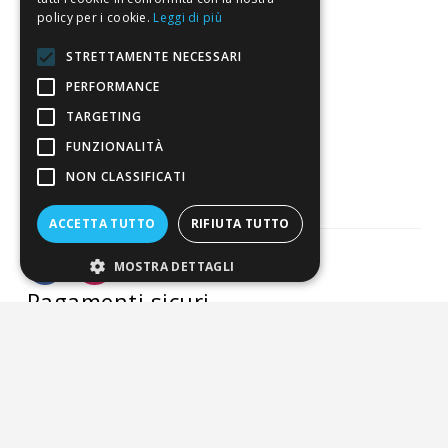
policy per i cookie.
Leggi di più
4,7
/5
STRETTAMENTE NECESSARI
Eccellente
PERFORMANCE
TARGETING
3.821
FUNZIONALITÀ
Recensioni
NON CLASSIFICATI
ACCETTA TUTTO
RIFIUTA TUTTO
MOSTRA DETTAGLI
Pagamenti sicuri
ALDIGIÙ S.R.L. | Via Cortazzis 15 33100 - UDINE | SEDE
OPERATIVA: Via del Progresso 3 - Padova | PEC: