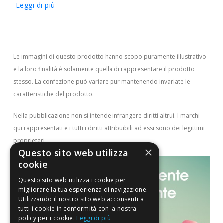
Leggi di più
Modalità d'uso
Buste: 1 bustina una o due volte al giorno. Sciogliere il
contenuto della bustina in poca acqua o in spremute,
frullati, succhi di frutta, ecc; mescolare con cura e
Le immagini di questo prodotto hanno scopo puramente illustrativo
consumare subito dopo la preparazione.
e la loro finalità è solamente quella di rappresentare il prodotto
Compresse: 2 compresse deglutibili una o due volte al
stesso. La confezione può variare pur mantenendo invariate le
giorno.
caratteristiche del prodotto.
Avvertenze
Nella pubblicazione non si intende infrangere diritti altrui.
I marchi
Per donne in gravidanza o in allattamento e bambini si
qui rappresentati e i tutti i diritti attribuibili ad essi sono dei legittimi
raccomanda di sentire il parere del medico.
proprietari.
×
Non superare la dose giornaliera raccomandata.
Questo sito web utilizza
cookie
Tenere fuori dalla portata dei bambini al di sotto dei tre anni
di età.
Questo sito web utilizza i cookie per
Gli integratori non vanno intesi come sostituti di una dieta
migliorare la tua esperienza di navigazione.
Utilizzando il nostro sito web acconsenti a
variata.
tutti i cookie in conformità con la nostra
policy per i cookie.
Leggi di più