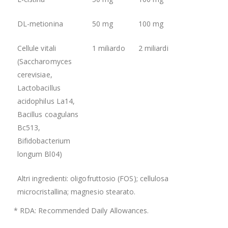
DL-metionina
50 mg
100 mg
Cellule vitali
1 miliardo
2 miliardi
(Saccharomyces
cerevisiae,
Lactobacillus
acidophilus La14,
Bacillus coagulans
Bc513,
Bifidobacterium
longum Bl04)
Altri ingredienti: oligofruttosio (FOS); cellulosa
microcristallina; magnesio stearato.
* RDA: Recommended Daily Allowances.