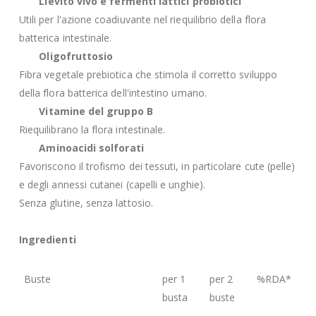
Lievito vivo e fermenti lattici probiotici
Utili per l'azione coadiuvante nel riequilibrio della flora
batterica intestinale.
Oligofruttosio
Fibra vegetale prebiotica che stimola il corretto sviluppo
della flora batterica dell'intestino umano.
Vitamine del gruppo B
Riequilibrano la flora intestinale.
Aminoacidi solforati
Favoriscono il trofismo dei tessuti, in particolare cute (pelle)
e degli annessi cutanei (capelli e unghie).
Senza glutine, senza lattosio.
Ingredienti
Buste
per 1
per 2
%RDA*
busta
buste