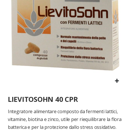
di
immagini
Vai
LIEVITOSOHN 40 CPR
all'inizio
della
galleria
Integratore alimentare composto da fermenti lattici,
di
vitamine, biotina e zinco, utile per riequilibrare la flora
immagini
batterica e per la protezione dallo stress ossidativo.