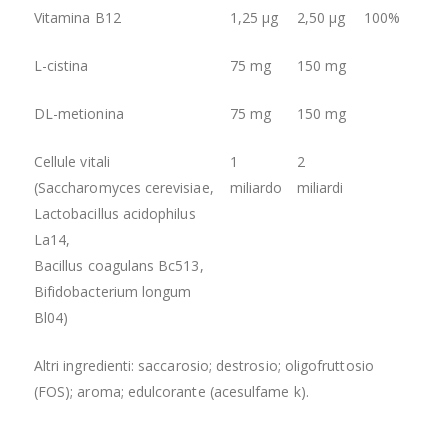
Vitamina B12
1,25 µg
2,50 µg
100%
L-cistina
75 mg
150 mg
DL-metionina
75 mg
150 mg
Cellule vitali
1
2
(Saccharomyces cerevisiae,
miliardo
miliardi
Lactobacillus acidophilus
La14,
Bacillus coagulans Bc513,
Bifidobacterium longum
Bl04)
Altri ingredienti: saccarosio; destrosio; oligofruttosio
(FOS); aroma; edulcorante (acesulfame k).