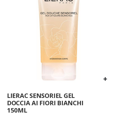
galleria
di
immagini
Vai
LIERAC SENSORIEL GEL
all'inizio
della
DOCCIA AI FIORI BIANCHI
galleria
150ML
di
immagini