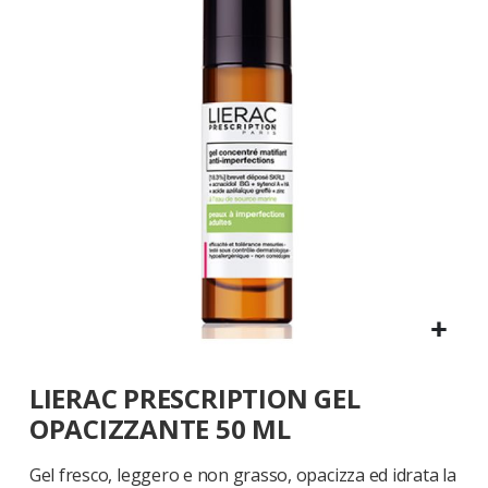
galleria
di
immagini
Vai
LIERAC PRESCRIPTION GEL
all'inizio
della
OPACIZZANTE 50 ML
galleria
di
Gel fresco, leggero e non grasso, opacizza ed idrata la
immagini