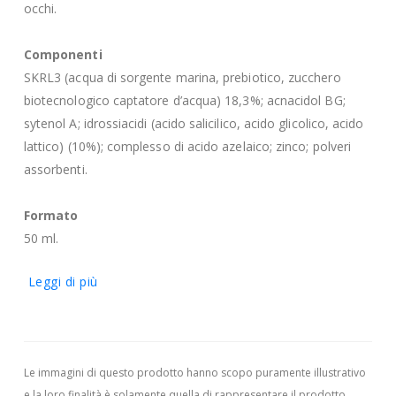
occhi.
Componenti
SKRL3 (acqua di sorgente marina, prebiotico, zucchero
biotecnologico captatore d’acqua) 18,3%; acnacidol BG;
sytenol A; idrossiacidi (acido salicilico, acido glicolico, acido
lattico) (10%); complesso di acido azelaico; zinco; polveri
assorbenti.
Formato
50 ml.
Leggi di più
Le immagini di questo prodotto hanno scopo puramente illustrativo
e la loro finalità è solamente quella di rappresentare il prodotto