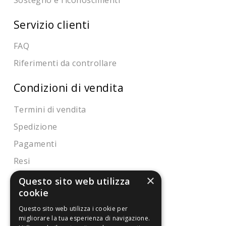
Servizio clienti
FAQ
Riferimenti da controllare
Condizioni di vendita
Termini di vendita
Spedizione
Pagamenti
Resi
×
Questo sito web utilizza
cookie
4,7
/5
Eccellente
Questo sito web utilizza i cookie per
migliorare la tua esperienza di navigazione.