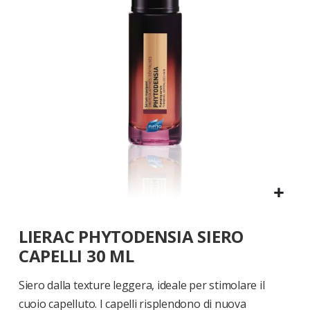
di
immagini
Vai
LIERAC PHYTODENSIA SIERO
all'inizio
della
CAPELLI 30 ML
galleria
di
Siero dalla texture leggera, ideale per stimolare il
immagini
cuoio capelluto. I capelli risplendono di nuova