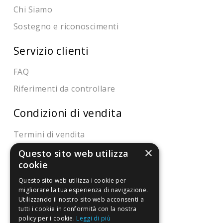
Chi Siamo
Sostegno e riconoscimenti
Servizio clienti
FAQ
Riferimenti da controllare
Condizioni di vendita
Termini di vendita
×
Spedizione
Questo sito web utilizza
cookie
Pagamenti
Questo sito web utilizza i cookie per
Resi
migliorare la tua esperienza di navigazione.
Utilizzando il nostro sito web acconsenti a
tutti i cookie in conformità con la nostra
4,7
/5
policy per i cookie.
Leggi di più