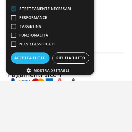
Eccellente
STRETTAMENTE NECESSARI
PERFORMANCE
3.818
TARGETING
Recensioni
FUNZIONALITÀ
NON CLASSIFICATI
ACCETTA TUTTO
RIFIUTA TUTTO
MOSTRA DETTAGLI
Pagamenti sicuri
ALDIGIÙ S.R.L. | Via Cortazzis 15 33100 - UDINE | SEDE
OPERATIVA: Via del Progresso 3 - Padova | PEC:
aldigiusrl@pec.it | C.F. e P.IVA 02873920306 REA UD-294558