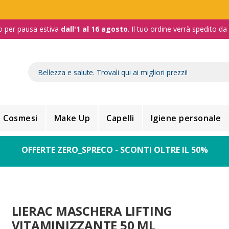
o per pausa estiva
dall'1 al 16 agosto
. Il tuo ordine verrà spedito d
Cosmesi
Make Up
Capelli
Igiene personale
OFFERTE ZERO_SPRECO - SCONTI OLTRE IL 50%
LIERAC MASCHERA LIFTING
VITAMINIZZANTE 50 ML