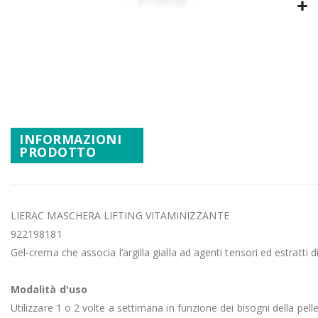
Promozioni
Vai
Mistery Box
all'inizio
della
galleria
di
immagini
INFORMAZIONI
PRODOTTO
LIERAC MASCHERA LIFTING VITAMINIZZANTE
922198181
Gel-crema che associa l’argilla gialla ad agenti tensori ed estratti di
Modalità d'uso
Utilizzare 1 o 2 volte a settimana in funzione dei bisogni della pelle