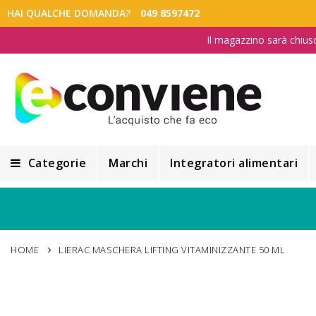
HAI QUALCHE DOMANDA?
049 8597472
Il magazzino sarà chius
Categorie
Marchi
Integratori alimentari
Integratori alimentari
Alimentazione e Dietetica
HOME
LIERAC MASCHERA LIFTING VITAMINIZZANTE 50 ML
Cosmesi
Cosmetici Naturali