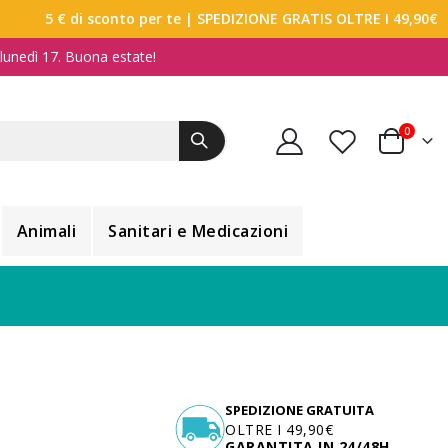
5 € di sconto per te
| SPEDIZIONE GRATIS OLTRE I 49,90€
a lunedì 17. Buona estate!
elemen
0
Carrello
Animali
Sanitari e Medicazioni
SPEDIZIONE GRATUITA
OLTRE I 49,90€
GARANTITA IN 24/48H