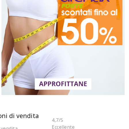
oni di vendita
4,7
/5
Eccellente
 vendita