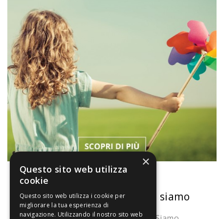
×
Questo sito web utilizza
cookie
La nostra convenienza
Chi siamo
Questo sito web utilizza i cookie per
migliorare la tua esperienza di
navigazione. Utilizzando il nostro sito web
Il risparmio che fa ambiente
Chi Siamo