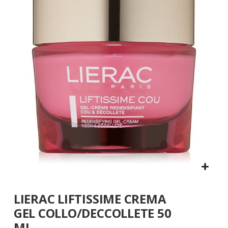
fine
della
galleria
di
immagini
Vai
LIERAC LIFTISSIME CREMA
all'inizio
della
GEL COLLO/DECCOLLETE 50
galleria
ML