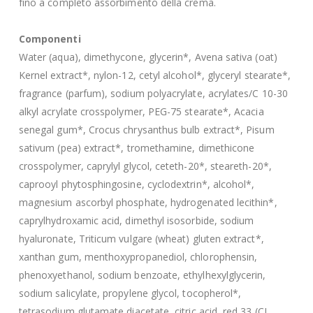
fino a completo assorbimento della crema.
Componenti
Water (aqua), dimethycone, glycerin*, Avena sativa (oat)
Kernel extract*, nylon-12, cetyl alcohol*, glyceryl stearate*,
fragrance (parfum), sodium polyacrylate, acrylates/C 10-30
alkyl acrylate crosspolymer, PEG-75 stearate*, Acacia
senegal gum*, Crocus chrysanthus bulb extract*, Pisum
sativum (pea) extract*, tromethamine, dimethicone
crosspolymer, caprylyl glycol, ceteth-20*, steareth-20*,
caprooyl phytosphingosine, cyclodextrin*, alcohol*,
magnesium ascorbyl phosphate, hydrogenated lecithin*,
caprylhydroxamic acid, dimethyl isosorbide, sodium
hyaluronate, Triticum vulgare (wheat) gluten extract*,
xanthan gum, menthoxypropanediol, chlorophensin,
phenoxyethanol, sodium benzoate, ethylhexylglycerin,
sodium salicylate, propylene glycol, tocopherol*,
tetrasodium glutamate diacetate, citric acid, red 33 (CI