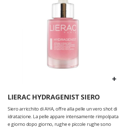
di
immagini
Vai
LIERAC HYDRAGENIST SIERO
all'inizio
della
galleria
Siero arricchito di AHA, offre alla pelle un vero shot di
di
idratazione. La pelle appare intensamente rimpolpata
immagini
e giorno dopo giorno, rughe e piccole rughe sono