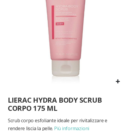
di
immagini
Vai
LIERAC HYDRA BODY SCRUB
all'inizio
della
CORPO 175 ML
galleria
di
Scrub corpo esfoliante ideale per rivitalizzare e
immagini
rendere liscia la pelle.
Più informazioni