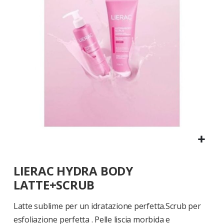
di
immagini
Vai
LIERAC HYDRA BODY
all'inizio
della
LATTE+SCRUB
galleria
di
Latte sublime per un idratazione perfetta.Scrub per
immagini
esfoliazione perfetta . Pelle liscia morbida e