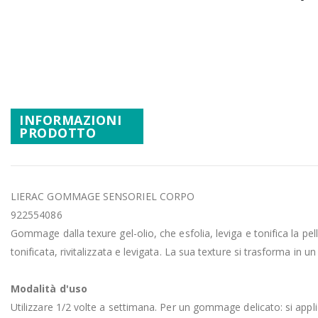
Promozioni
Vai
Mistery Box
all'inizio
della
galleria
di
immagini
INFORMAZIONI
PRODOTTO
LIERAC GOMMAGE SENSORIEL CORPO
922554086
Gommage dalla texure gel-olio, che esfolia, leviga e tonifica la pell
tonificata, rivitalizzata e levigata. La sua texture si trasforma in u
Modalità d'uso
Utilizzare 1/2 volte a settimana. Per un gommage delicato: si appl