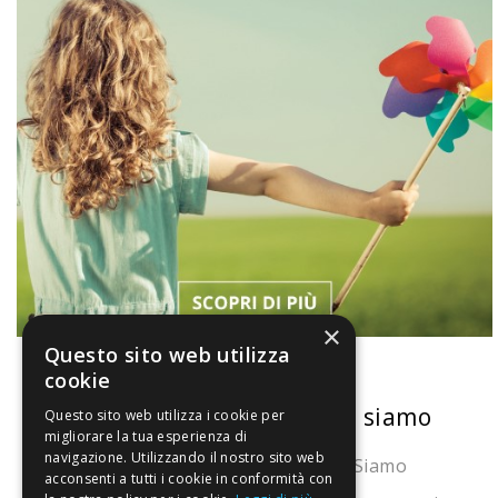
×
Questo sito web utilizza
cookie
La nostra convenienza
Chi siamo
Questo sito web utilizza i cookie per
migliorare la tua esperienza di
navigazione. Utilizzando il nostro sito web
Il risparmio che fa ambiente
Chi Siamo
acconsenti a tutti i cookie in conformità con