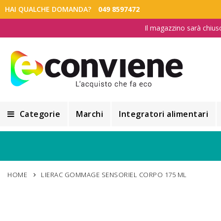
HAI QUALCHE DOMANDA?
049 8597472
Il magazzino sarà chius
Categorie
Marchi
Integratori alimentari
Integratori alimentari
Alimentazione e Dietetica
HOME
LIERAC GOMMAGE SENSORIEL CORPO 175 ML
Cosmesi
Cosmetici Naturali