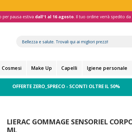
o per pausa estiva
dall'1 al 16 agosto
. Il tuo ordine verrà spedito d
Cosmesi
Make Up
Capelli
Igiene personale
OFFERTE ZERO_SPRECO - SCONTI OLTRE IL 50%
LIERAC GOMMAGE SENSORIEL CORPO
ML