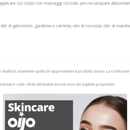
i, applicare sul corpo con massaggi circolari, poi risciacquare abbond
estratti di gelsomino, gardenia e camelia; olio di nocciola; olio di mand
.
finalità è solamente quella di rappresentare il prodotto stesso. La confezione
entati e i tutti i diritti attribuibili ad essi sono dei legittimi proprietari.