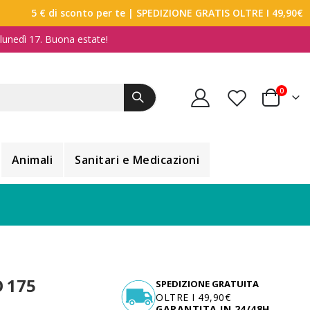
5 € di sconto per te
| SPEDIZIONE GRATIS OLTRE I 49,90€
a lunedì 17. Buona estate!
elemen
0
Carrello
Animali
Sanitari e Medicazioni
 175
SPEDIZIONE GRATUITA
OLTRE I 49,90€
GARANTITA IN 24/48H