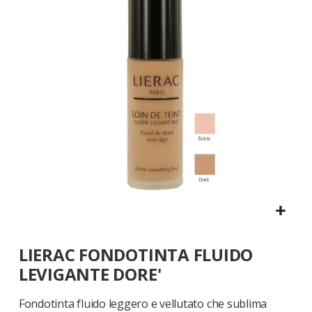
galleria
di
immagini
Vai
LIERAC FONDOTINTA FLUIDO
all'inizio
della
LEVIGANTE DORE'
galleria
di
Fondotinta fluido leggero e vellutato che sublima
immagini