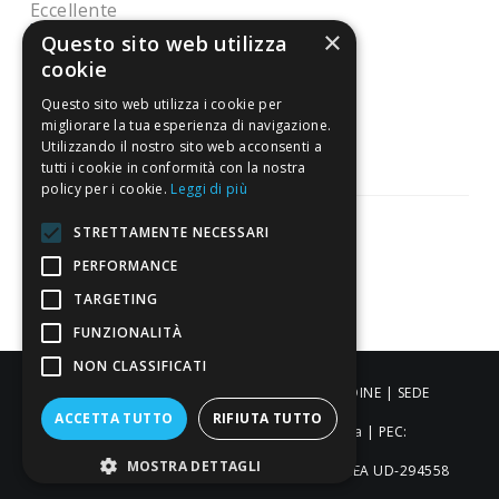
Eccellente
×
Questo sito web utilizza
cookie
3.818
Questo sito web utilizza i cookie per
Recensioni
migliorare la tua esperienza di navigazione.
Utilizzando il nostro sito web acconsenti a
tutti i cookie in conformità con la nostra
policy per i cookie.
Leggi di più
STRETTAMENTE NECESSARI
PERFORMANCE
Pagamenti sicuri
TARGETING
FUNZIONALITÀ
NON CLASSIFICATI
ALDIGIÙ S.R.L. | Via Cortazzis 15 33100 - UDINE | SEDE
ACCETTA TUTTO
RIFIUTA TUTTO
OPERATIVA: Via del Progresso 3 - Padova | PEC:
MOSTRA DETTAGLI
aldigiusrl@pec.it | C.F. e P.IVA 02873920306 REA UD-294558