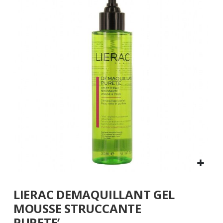
fine
della
galleria
di
immagini
Vai
LIERAC DEMAQUILLANT GEL
all'inizio
della
MOUSSE STRUCCANTE
galleria
PURETE’