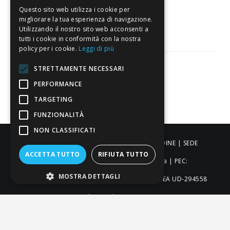
3.817
Questo sito web utilizza i cookie per
Recensioni
migliorare la tua esperienza di navigazione.
Utilizzando il nostro sito web acconsenti a
tutti i cookie in conformità con la nostra
policy per i cookie.
Leggi di più
STRETTAMENTE NECESSARI
PERFORMANCE
Pagamenti sicuri
TARGETING
FUNZIONALITÀ
NON CLASSIFICATI
ALDIGIÙ S.R.L. | Via Cortazzis 15 33100 - UDINE | SEDE
ACCETTA TUTTO
RIFIUTA TUTTO
OPERATIVA: Via del Progresso 3 - Padova | PEC:
MOSTRA DETTAGLI
aldigiusrl@pec.it | C.F. e P.IVA 02873920306 REA UD-294558
Capitale sociale: € 27.086,97
-
-
-
Credits
Privacy & Cookie Policy
Newsletter Privacy