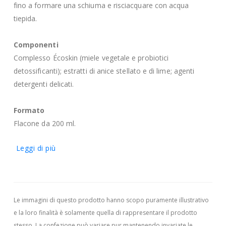
fino a formare una schiuma e risciacquare con acqua
tiepida.
Componenti
Complesso Écoskin (miele vegetale e probiotici
detossificanti); estratti di anice stellato e di lime; agenti
detergenti delicati.
Formato
Flacone da 200 ml.
Leggi di più
Le immagini di questo prodotto hanno scopo puramente illustrativo
e la loro finalità è solamente quella di rappresentare il prodotto
stesso. La confezione può variare pur mantenendo invariate le