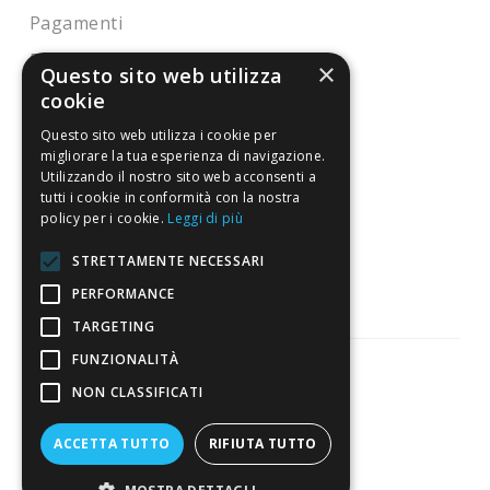
Pagamenti
Resi
×
Questo sito web utilizza
cookie
4,7
/5
Questo sito web utilizza i cookie per
Eccellente
migliorare la tua esperienza di navigazione.
Utilizzando il nostro sito web acconsenti a
tutti i cookie in conformità con la nostra
policy per i cookie.
Leggi di più
3.820
Recensioni
STRETTAMENTE NECESSARI
PERFORMANCE
TARGETING
FUNZIONALITÀ
NON CLASSIFICATI
Pagamenti sicuri
ACCETTA TUTTO
RIFIUTA TUTTO