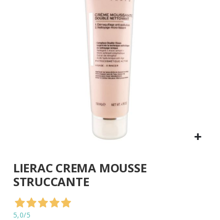
di
immagini
Vai
LIERAC CREMA MOUSSE
all'inizio
della
STRUCCANTE
galleria
di
immagini
5,0
/5