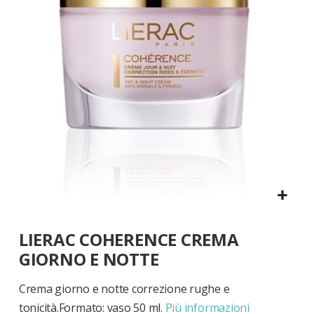
di
immagini
Vai
LIERAC COHERENCE CREMA
all'inizio
della
GIORNO E NOTTE
galleria
di
Crema giorno e notte correzione rughe e
immagini
tonicità.Formato: vaso 50 ml.
Più informazioni