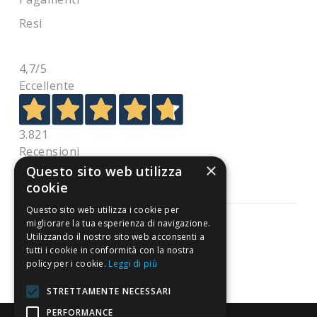
Resi
4,7
/5
Eccellente
3.821
Recensioni
×
Questo sito web utilizza
cookie
Questo sito web utilizza i cookie per
migliorare la tua esperienza di navigazione.
Utilizzando il nostro sito web acconsenti a
tutti i cookie in conformità con la nostra
Pagamenti sicuri
policy per i cookie.
Leggi di più
STRETTAMENTE NECESSARI
PERFORMANCE