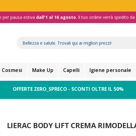
o per pausa estiva
dall'1 al 16 agosto
. Il tuo ordine verrà spedito d
Cosmesi
Make Up
Capelli
Igiene personale
OFFERTE ZERO_SPRECO - SCONTI OLTRE IL 50%
LIERAC BODY LIFT CREMA RIMODEL