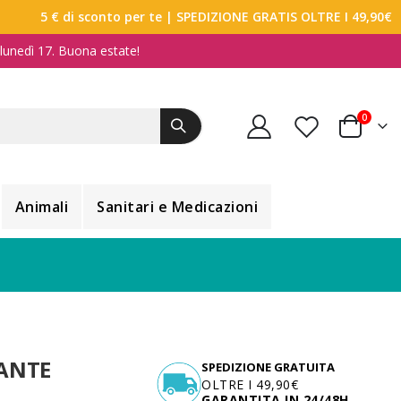
5 € di sconto per te
| SPEDIZIONE GRATIS OLTRE I 49,90€
a lunedì 17. Buona estate!
elemen
0
Carrello
Animali
Sanitari e Medicazioni
LANTE
SPEDIZIONE GRATUITA
OLTRE I 49,90€
GARANTITA IN 24/48H