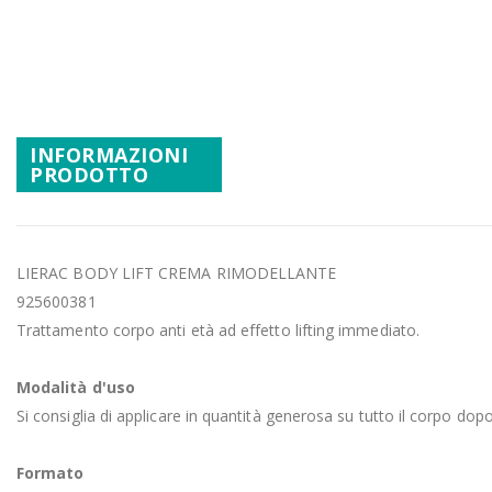
Promozioni
Vai
all'inizio
Mistery Box
della
galleria
di
INFORMAZIONI
immagini
PRODOTTO
LIERAC BODY LIFT CREMA RIMODELLANTE
925600381
Trattamento corpo anti età ad effetto lifting immediato.
Modalità d'uso
Si consiglia di applicare in quantità generosa su tutto il corpo dopo
Formato