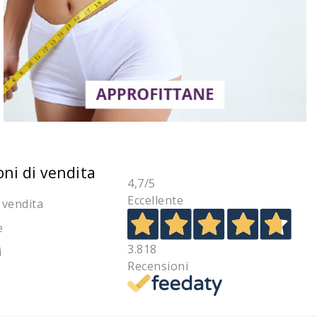
oni di vendita
4,7
/5
Eccellente
 vendita
e
3.818
i
Recensioni