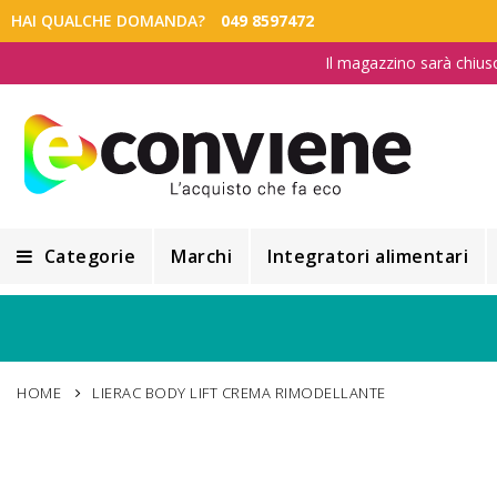
HAI QUALCHE DOMANDA?
049 8597472
Il magazzino sarà chius
Categorie
Marchi
Integratori alimentari
Integratori alimentari
Alimentazione e Dietetica
HOME
LIERAC BODY LIFT CREMA RIMODELLANTE
Cosmesi
Cosmetici Naturali