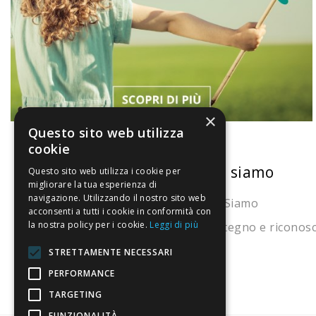
×
Questo sito web utilizza
cookie
La nostra convenienza
Chi siamo
Questo sito web utilizza i cookie per
migliorare la tua esperienza di
navigazione. Utilizzando il nostro sito web
Il risparmio che fa ambiente
Chi Siamo
acconsenti a tutti i cookie in conformità con
la nostra policy per i cookie.
Leggi di più
Il nostro manifesto
Sostegno e riconos
Il blog
STRETTAMENTE NECESSARI
Perché fidarti
PERFORMANCE
TARGETING
Vendi con noi
FUNZIONALITÀ