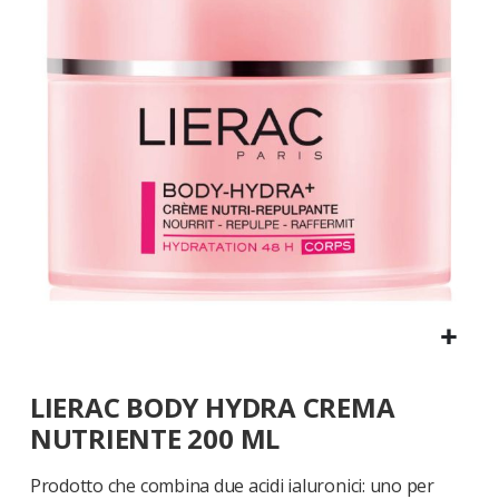
galleria
di
immagini
Vai
LIERAC BODY HYDRA CREMA
all'inizio
della
NUTRIENTE 200 ML
galleria
di
Prodotto che combina due acidi ialuronici: uno per
immagini