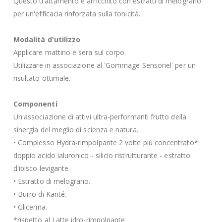
Questo trattamento è arricchito con estratti di melograno
per un'efficacia rinforzata sulla tonicità.
Modalità d'utilizzo
Applicare mattino e sera sul corpo.
Utilizzare in associazione al 'Gommage Sensoriel' per un
risultato ottimale.
Componenti
Un'associazione di attivi ultra-performanti frutto della
sinergia del meglio di scienza e natura.
• Complesso Hydra-rimpolpante 2 volte più concentrato*:
doppio acido ialuronico - silicio ristrutturante - estratto
d'ibisco levigante.
• Estratto di melograno.
• Burro di Karité.
• Glicerina.
*rispetto al Latte idro-rimpolpante