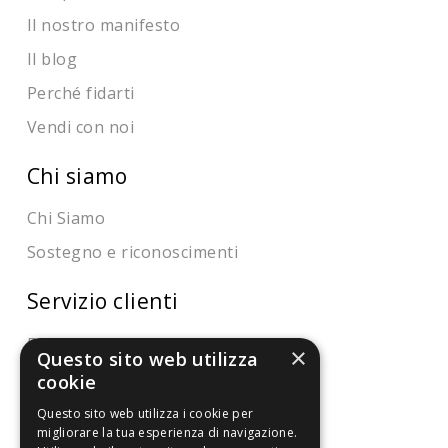
Il nostro manifesto
Il blog
Perché fidarti
Vendi con noi
Chi siamo
Chi Siamo
Sostegno e riconoscimenti
Servizio clienti
FAQ
×
Questo sito web utilizza
Riferimenti da controllare
cookie
Questo sito web utilizza i cookie per
Condizioni di vendita
migliorare la tua esperienza di navigazione.