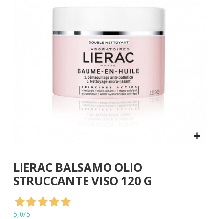
di
immagini
Vai
LIERAC BALSAMO OLIO
all'inizio
della
STRUCCANTE VISO 120 G
galleria
di
immagini
5,0
/5