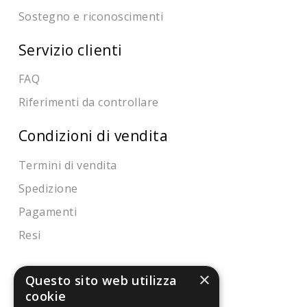
Sostegno e riconoscimenti
Servizio clienti
FAQ
Riferimenti da controllare
Condizioni di vendita
Termini di vendita
Spedizione
Pagamenti
Resi
×
4,7
/5
Questo sito web utilizza
Eccellente
cookie