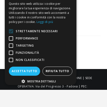
Questo sito web utilizza i cookie per
migliorare la tua esperienza di navigazione.
3.821
Utilizzando il nostro sito web acconsenti a
tutti i cookie in conformità con la nostra
Recensioni
policy per i cookie.
Leggi di più
STRETTAMENTE NECESSARI
PERFORMANCE
TARGETING
Pagamenti sicuri
FUNZIONALITÀ
NON CLASSIFICATI
ACCETTA TUTTO
RIFIUTA TUTTO
ALDIGIÙ S.R.L. | Via Cortazzis 15 33100 - UDINE | SEDE
MOSTRA DETTAGLI
OPERATIVA: Via del Progresso 3 - Padova | PEC:
aldigiusrl@pec.it | C.F. e P.IVA 02873920306 REA UD-294558
Capitale sociale: € 27.086,97