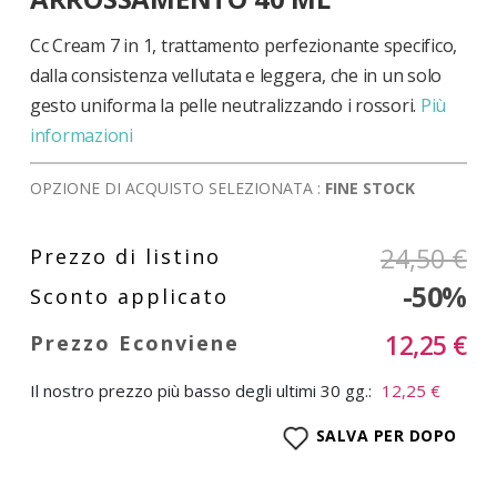
di
immagini
Cc Cream 7 in 1, trattamento perfezionante specifico,
dalla consistenza vellutata e leggera, che in un solo
gesto uniforma la pelle neutralizzando i rossori.
Più
informazioni
OPZIONE DI ACQUISTO SELEZIONATA :
FINE STOCK
24,50 €
-50%
12,25 €
Il nostro prezzo più basso degli ultimi 30 gg.:
12,25 €
SALVA PER DOPO