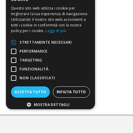
Questo sito web utilizza i cookie per
migliorare la tua esperienza di navigazione.
4,7
/5
Utilizzando il nostro sito web acconsenti a
Eccellente
tutti i cookie in conformità con la nostra
policy per i cookie.
Leggi di più
STRETTAMENTE NECESSARI
3.821
Recensioni
PERFORMANCE
TARGETING
FUNZIONALITÀ
NON CLASSIFICATI
ACCETTA TUTTO
RIFIUTA TUTTO
Pagamenti sicuri
MOSTRA DETTAGLI
ALDIGIÙ S.R.L. | Via Cortazzis 15 33100 - UDINE | SEDE