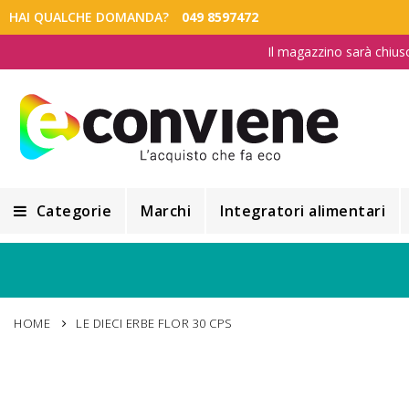
HAI QUALCHE DOMANDA?
049 8597472
Il magazzino sarà chius
Categorie
Marchi
Integratori alimentari
Integratori alimentari
Alimentazione e Dietetica
HOME
LE DIECI ERBE FLOR 30 CPS
Cosmesi
Cosmetici Naturali