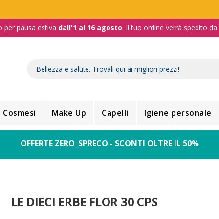
o per pausa estiva
dall'1 al 16 agosto
. Il tuo ordine verrà spedito d
Cosmesi
Make Up
Capelli
Igiene personale
OFFERTE ZERO_SPRECO - SCONTI OLTRE IL 50%
LE DIECI ERBE FLOR 30 CPS