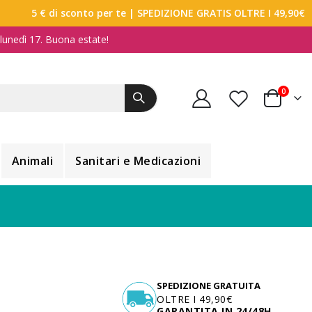
5 € di sconto per te
| SPEDIZIONE GRATIS OLTRE I 49,90€
a lunedì 17. Buona estate!
elemen
0
Carrello
Animali
Sanitari e Medicazioni
SPEDIZIONE GRATUITA
OLTRE I 49,90€
GARANTITA IN 24/48H