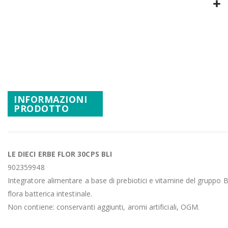
Promozioni
Vai
Mistery Box
all'inizio
della
galleria
di
immagini
INFORMAZIONI
PRODOTTO
LE DIECI ERBE FLOR 30CPS BLI
902359948
Integratore alimentare a base di prebiotici e vitamine del gruppo B con
flora batterica intestinale.
Non contiene: conservanti aggiunti, aromi artificiali, OGM.