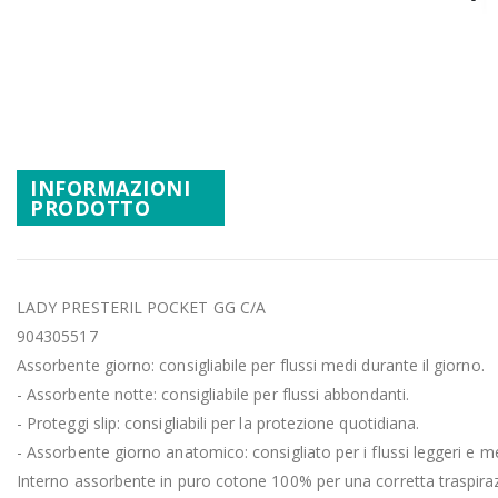
Promozioni
Vai
Mistery Box
all'inizio
della
galleria
di
immagini
INFORMAZIONI
PRODOTTO
LADY PRESTERIL POCKET GG C/A
904305517
Assorbente giorno: consigliabile per flussi medi durante il giorno.
- Assorbente notte: consigliabile per flussi abbondanti.
- Proteggi slip: consigliabili per la protezione quotidiana.
- Assorbente giorno anatomico: consigliato per i flussi leggeri e me
Interno assorbente in puro cotone 100% per una corretta traspira