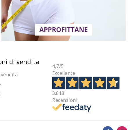
oni di vendita
4,7
/5
Eccellente
 vendita
e
3.818
i
Recensioni