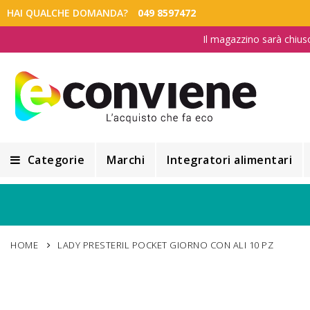
HAI QUALCHE DOMANDA?
049 8597472
Il magazzino sarà chius
Categorie
Marchi
Integratori alimentari
Integratori alimentari
Alimentazione e Dietetica
HOME
LADY PRESTERIL POCKET GIORNO CON ALI 10 PZ
Cosmesi
Cosmetici Naturali