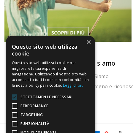
×
Questo sito web utilizza
cookie
La nostra convenienza
Chi siamo
Questo sito web utilizza i cookie per
migliorare la tua esperienza di
navigazione. Utilizzando il nostro sito web
Il risparmio che fa ambiente
Chi Siamo
acconsenti a tutti i cookie in conformità con
la nostra policy per i cookie.
Leggi di più
Il nostro manifesto
Sostegno e riconos
Il blog
STRETTAMENTE NECESSARI
Perché fidarti
PERFORMANCE
TARGETING
Vendi con noi
FUNZIONALITÀ
NON CLASSIFICATI