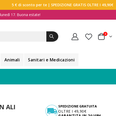
5 € di sconto per te
| SPEDIZIONE GRATIS OLTRE I 49,90€
a lunedì 17. Buona estate!
elemen
0
Carrello
Animali
Sanitari e Medicazioni
N ALI
SPEDIZIONE GRATUITA
OLTRE I 49,90€
GARANTITA IN 24/48H