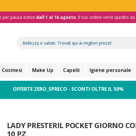
o per pausa estiva
dall'1 al 16 agosto
. Il tuo ordine verrà spedito d
Cosmesi
Make Up
Capelli
Igiene personale
OFFERTE ZERO_SPRECO - SCONTI OLTRE IL 50%
LADY PRESTERIL POCKET GIORNO CO
10 PZ