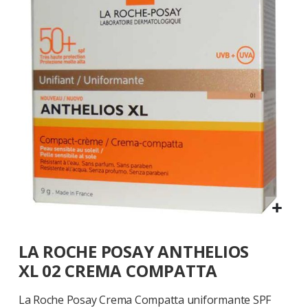
galleria
di
immagini
Vai
LA ROCHE POSAY ANTHELIOS
all'inizio
della
XL 02 CREMA COMPATTA
galleria
di
La Roche Posay Crema Compatta uniformante SPF
immagini