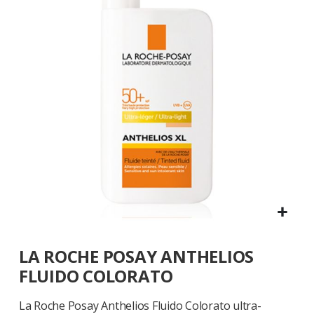
galleria
di
immagini
Vai
LA ROCHE POSAY ANTHELIOS
all'inizio
della
FLUIDO COLORATO
galleria
di
La Roche Posay Anthelios Fluido Colorato ultra-
immagini