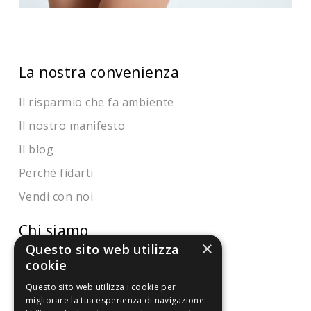
La nostra convenienza
Il risparmio che fa ambiente
Il nostro manifesto
Il blog
Perché fidarti
Vendi con noi
Chi siamo
×
Questo sito web utilizza
Chi Siamo
cookie
Sostegno e riconoscimenti
Questo sito web utilizza i cookie per
migliorare la tua esperienza di navigazione.