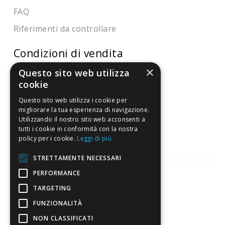
FAQ
Riferimenti da controllare
Condizioni di vendita
×
Questo sito web utilizza
Termini di vendita
cookie
Spedizione
Questo sito web utilizza i cookie per
Pagamenti
migliorare la tua esperienza di navigazione.
Utilizzando il nostro sito web acconsenti a
Resi
tutti i cookie in conformità con la nostra
policy per i cookie.
Leggi di più
STRETTAMENTE NECESSARI
PERFORMANCE
TARGETING
Pagamenti sicuri
FUNZIONALITÀ
NON CLASSIFICATI