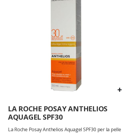
galleria
di
immagini
Vai
LA ROCHE POSAY ANTHELIOS
all'inizio
della
AQUAGEL SPF30
galleria
di
La Roche Posay Anthelios Aquagel SPF30 per la pelle
immagini