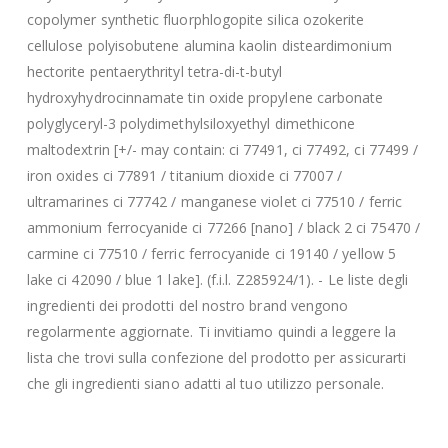
copolymer synthetic fluorphlogopite silica ozokerite
cellulose polyisobutene alumina kaolin disteardimonium
hectorite pentaerythrityl tetra-di-t-butyl
hydroxyhydrocinnamate tin oxide propylene carbonate
polyglyceryl-3 polydimethylsiloxyethyl dimethicone
maltodextrin [+/- may contain: ci 77491, ci 77492, ci 77499 /
iron oxides ci 77891 / titanium dioxide ci 77007 /
ultramarines ci 77742 / manganese violet ci 77510 / ferric
ammonium ferrocyanide ci 77266 [nano] / black 2 ci 75470 /
carmine ci 77510 / ferric ferrocyanide ci 19140 / yellow 5
lake ci 42090 / blue 1 lake]. (f.i.l. Z285924/1). - Le liste degli
ingredienti dei prodotti del nostro brand vengono
regolarmente aggiornate. Ti invitiamo quindi a leggere la
lista che trovi sulla confezione del prodotto per assicurarti
che gli ingredienti siano adatti al tuo utilizzo personale.