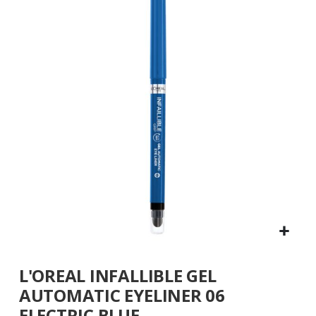
fine
della
galleria
di
immagini
Vai
L'OREAL INFALLIBLE GEL
all'inizio
della
AUTOMATIC EYELINER 06
galleria
ELECTRIC BLUE