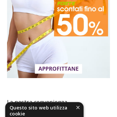
La nostra convenienza
×
Questo sito web utilizza
Il risparmio che fa ambiente
cookie