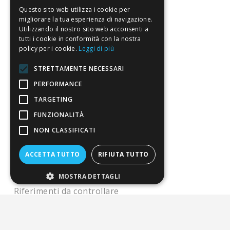
Il nostro manifesto
Questo sito web utilizza i cookie per
migliorare la tua esperienza di navigazione.
Il blog
Utilizzando il nostro sito web acconsenti a
tutti i cookie in conformità con la nostra
Perché fidarti
policy per i cookie.
Leggi di più
Vendi con noi
STRETTAMENTE NECESSARI
PERFORMANCE
Chi siamo
TARGETING
Chi Siamo
FUNZIONALITÀ
Sostegno e riconoscimenti
NON CLASSIFICATI
Servizio clienti
ACCETTA TUTTO
RIFIUTA TUTTO
FAQ
MOSTRA DETTAGLI
Riferimenti da controllare
Condizioni di vendita