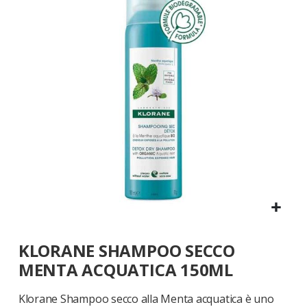
galleria
di
immagini
Vai
KLORANE SHAMPOO SECCO
all'inizio
della
MENTA ACQUATICA 150ML
galleria
di
Klorane Shampoo secco alla Menta acquatica è uno
immagini