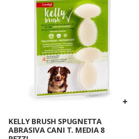
fine
della
galleria
di
immagini
Vai
KELLY BRUSH SPUGNETTA
all'inizio
della
ABRASIVA CANI T. MEDIA 8
galleria
PEZZI