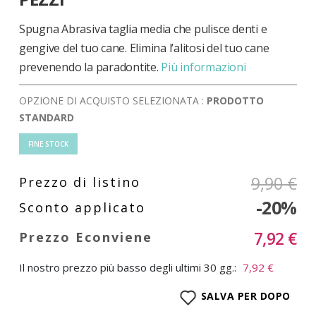
di
immagini
Spugna Abrasiva taglia media che pulisce denti e
gengive del tuo cane. Elimina l’alitosi del tuo cane
prevenendo la paradontite.
Più informazioni
OPZIONE DI ACQUISTO SELEZIONATA :
PRODOTTO
STANDARD
FINE STOCK
9,90 €
-20%
7,92 €
Il nostro prezzo più basso degli ultimi 30 gg.:
7,92 €
SALVA PER DOPO