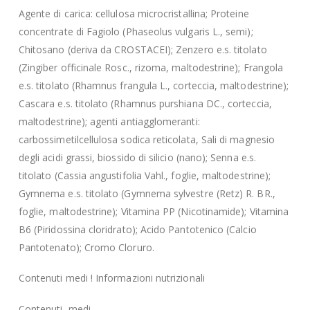
Agente di carica: cellulosa microcristallina; Proteine
concentrate di Fagiolo (Phaseolus vulgaris L., semi);
Chitosano (deriva da CROSTACEI); Zenzero e.s. titolato
(Zingiber officinale Rosc., rizoma, maltodestrine); Frangola
e.s. titolato (Rhamnus frangula L., corteccia, maltodestrine);
Cascara e.s. titolato (Rhamnus purshiana DC., corteccia,
maltodestrine); agenti antiagglomeranti:
carbossimetilcellulosa sodica reticolata, Sali di magnesio
degli acidi grassi, biossido di silicio (nano); Senna e.s.
titolato (Cassia angustifolia Vahl., foglie, maltodestrine);
Gymnema e.s. titolato (Gymnema sylvestre (Retz) R. BR.,
foglie, maltodestrine); Vitamina PP (Nicotinamide); Vitamina
B6 (Piridossina cloridrato); Acido Pantotenico (Calcio
Pantotenato); Cromo Cloruro.
Contenuti medi ! Informazioni nutrizionali
Contenuti medi