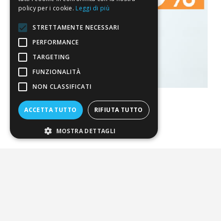
policy per i cookie.
Leggi di più
STRETTAMENTE NECESSARI
PERFORMANCE
TARGETING
FUNZIONALITÀ
NON CLASSIFICATI
ACCETTA TUTTO
RIFIUTA TUTTO
La nostra convenienza
MOSTRA DETTAGLI
Il risparmio che fa ambiente
Il nostro manifesto
Il blog
Perché fidarti