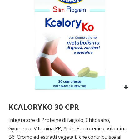
di
immagini
Vai
KCALORYKO 30 CPR
all'inizio
della
galleria
Integratore di Proteine di fagiolo, Chitosano,
di
Gymnema, Vitamina PP, Acido Pantotenico, Vitamina
immagini
B6, Cromo ed estratti vegetali., che contribuisce al