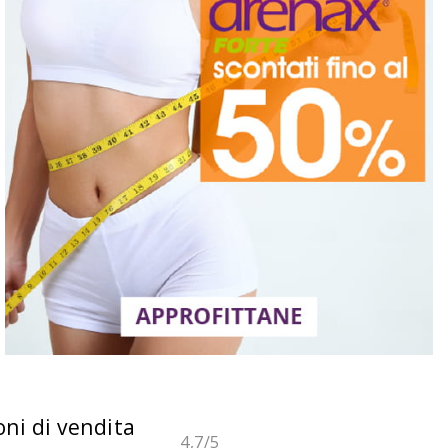
oni di vendita
4,7
/5