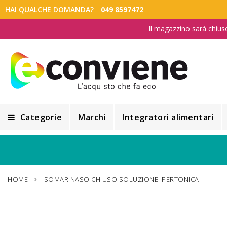
HAI QUALCHE DOMANDA?
049 8597472
Il magazzino sarà chius
Categorie
Marchi
Integratori alimentari
Integratori alimentari
Alimentazione e Dietetica
HOME
ISOMAR NASO CHIUSO SOLUZIONE IPERTONICA
Cosmesi
Cosmetici Naturali