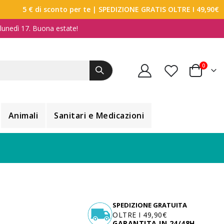
5 € di sconto per te
| SPEDIZIONE GRATIS OLTRE I 49,90€
a lunedì 17. Buona estate!
elemen
0
Carrello
Animali
Sanitari e Medicazioni
SPEDIZIONE GRATUITA
OLTRE I 49,90€
GARANTITA IN 24/48H