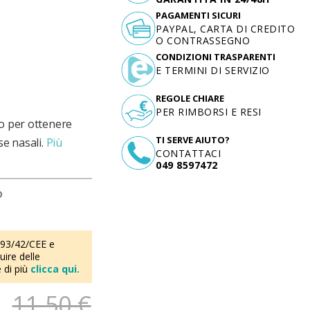
PAGAMENTI SICURI
PAYPAL, CARTA DI CREDITO
O CONTRASSEGNO
CONDIZIONI TRASPARENTI
E TERMINI DI SERVIZIO
REGOLE CHIARE
PER RIMBORSI E RESI
ro per ottenere
TI SERVE AIUTO?
e nasali.
Più
CONTATTACI
049 8597472
D
 93/42/CEE e
ire delle
 di più
clicca qui.
11,50 €