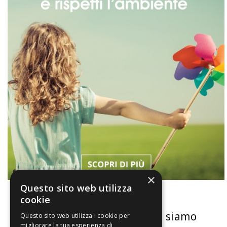
×
Questo sito web utilizza
cookie
La nostra convenienza
Chi siamo
Questo sito web utilizza i cookie per
migliorare la tua esperienza di