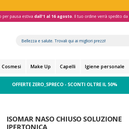
o per pausa estiva
dall'1 al 16 agosto
. Il tuo ordine verrà spedito d
Cosmesi
Make Up
Capelli
Igiene personale
OFFERTE ZERO_SPRECO - SCONTI OLTRE IL 50%
ISOMAR NASO CHIUSO SOLUZIONE
IPERTONICA