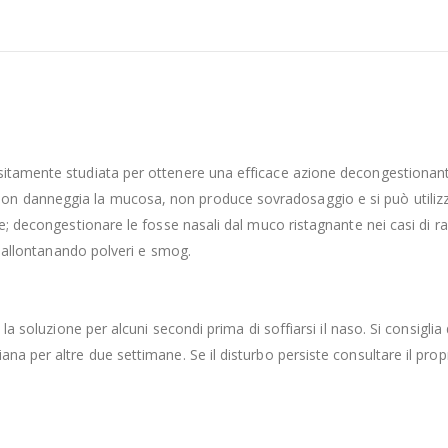
itamente studiata per ottenere una efficace azione decongestionante 
 danneggia la mucosa, non produce sovradosaggio e si può utilizzare 
e; decongestionare le fosse nasali dal muco ristagnante nei casi di raff
li allontanando polveri e smog.
 la soluzione per alcuni secondi prima di soffiarsi il naso. Si consigli
a per altre due settimane. Se il disturbo persiste consultare il propri