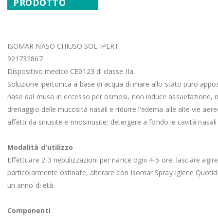
PRODOTTO
ISOMAR NASO CHIUSO SOL IPERT
921732867
Dispositivo medico CE0123 di classe IIa.
Soluzione ipertonica a base di acqua di mare allo stato puro appos
naso dal muso in eccesso per osmosi, non induce assuefazione, non
drenaggio delle mucosità nasali e ridurre l'edema alle alte vie aere
affetti da sinusite e rinosinusite; detergere a fondo le cavità nasa
Modalità d'utilizzo
Effettuare 2-3 nebulizzazioni per narice ogni 4-5 ore, lasciare agire
particolarmente ostinate, alterare con Isomar Spray Igiene Quotidian
un anno di età.
Componenti