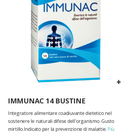
di
immagini
Vai
IMMUNAC 14 BUSTINE
all'inizio
della
galleria
Integratore alimentare coadiuvante dietetico nel
di
sostenere le naturali difese dell'organismo. Gusto
immagini
mirtillo.Indicato per la prevenzione di malattie.
Più