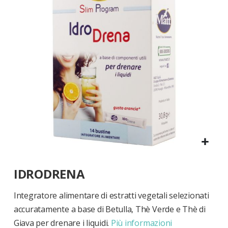
di
immagini
Vai
IDRODRENA
all'inizio
della
galleria
Integratore alimentare di estratti vegetali selezionati
di
accuratamente a base di Betulla, Thè Verde e Thè di
immagini
Giava per drenare i liquidi.
Più informazioni