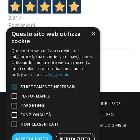
3.817
Recensioni
×
Questo sito web utilizza
cookie
Questo sito web utilizza i cookie per
migliorare la tua esperienza di navigazione.
Utilizzando il nostro sito web acconsenti a
tutti i cookie in conformità con la nostra
Pagamenti sicuri
policy per i cookie.
Leggi di più
STRETTAMENTE NECESSARI
PERFORMANCE
ALDIGIÙ S.R.L. | Via Cortazzis 15 33100 - UDINE | SEDE
TARGETING
OPERATIVA: Via del Progresso 3 - Padova | PEC:
FUNZIONALITÀ
NON CLASSIFICATI
aldigiusrl@pec.it | C.F. e P.IVA 02873920306 REA UD-294558
Capitale sociale: € 27.086,97
ACCETTA TUTTO
RIFIUTA TUTTO