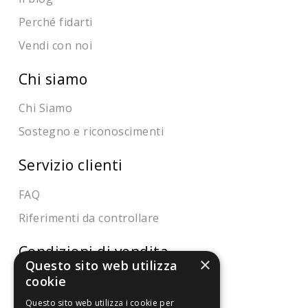
Perché fidarti
Vendi con noi
Chi siamo
Chi Siamo
Sostegno e riconoscimenti
Servizio clienti
FAQ
Riferimenti da controllare
Condizioni di vendita
×
Questo sito web utilizza
cookie
Termini di vendita
Spedizione
Questo sito web utilizza i cookie per