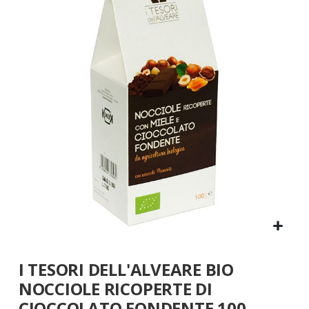
fine
della
galleria
di
immagini
Vai
I TESORI DELL'ALVEARE BIO
all'inizio
della
NOCCIOLE RICOPERTE DI
galleria
CIOCCOLATO FONDENTE 100