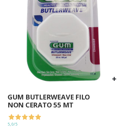
di
immagini
Vai
GUM BUTLERWEAVE FILO
all'inizio
della
NON CERATO 55 MT
galleria
di
immagini
5,0
/5