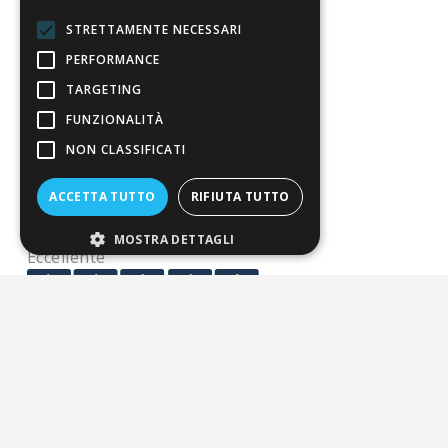
Condizioni di vendita
STRETTAMENTE NECESSARI
PERFORMANCE
Termini di vendita
TARGETING
Spedizione
FUNZIONALITÀ
Pagamenti
NON CLASSIFICATI
Resi
ACCETTA TUTTO
RIFIUTA TUTTO
4,7
/5
MOSTRA DETTAGLI
Eccellente
3.821
Recensioni