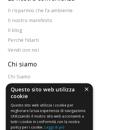
Il risparmio che fa ambiente
Il nostro manifesto
Il blog
Perché fidarti
Vendi con noi
Chi siamo
Chi Siamo
Sostegno e riconoscimenti
×
Questo sito web utilizza
cookie
Servizio clienti
Questo sito web utilizza i cookie per
migliorare la tua esperienza di navigazione.
FAQ
Utilizzando il nostro sito web acconsenti a
tutti i cookie in conformità con la nostra
Riferimenti da controllare
policy per i cookie.
Leggi di più