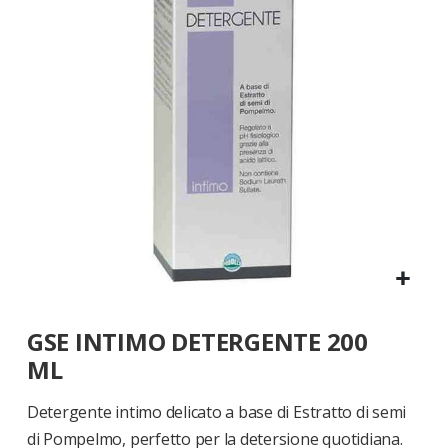
di
immagini
Vai
GSE INTIMO DETERGENTE 200
all'inizio
della
ML
galleria
di
Detergente intimo delicato a base di Estratto di semi
immagini
di Pompelmo, perfetto per la detersione quotidiana.