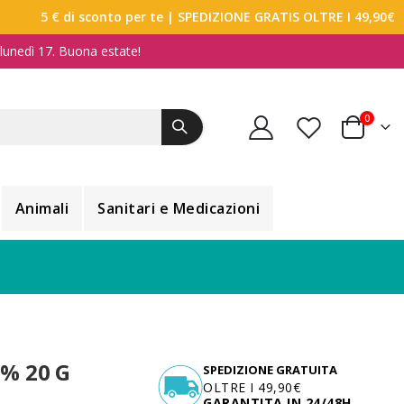
5 € di sconto per te
| SPEDIZIONE GRATIS OLTRE I 49,90€
a lunedì 17. Buona estate!
elemen
0
Carrello
Animali
Sanitari e Medicazioni
% 20 G
SPEDIZIONE GRATUITA
OLTRE I 49,90€
GARANTITA IN 24/48H