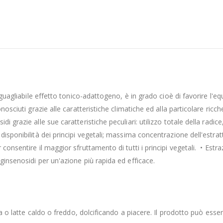
eguagliabile effetto tonico-adattogeno, è in grado cioè di favorire l'equ
nosciuti grazie alle caratteristiche climatiche ed alla particolare ric
 grazie alle sue caratteristiche peculiari: utilizzo totale della radice,
isponibilità dei principi vegetali; massima concentrazione dell'estrat
onsentire il maggior sfruttamento di tutti i principi vegetali. • Estra
ginsenosidi per un'azione più rapida ed efficace.
ua o latte caldo o freddo, dolcificando a piacere. Il prodotto può esser