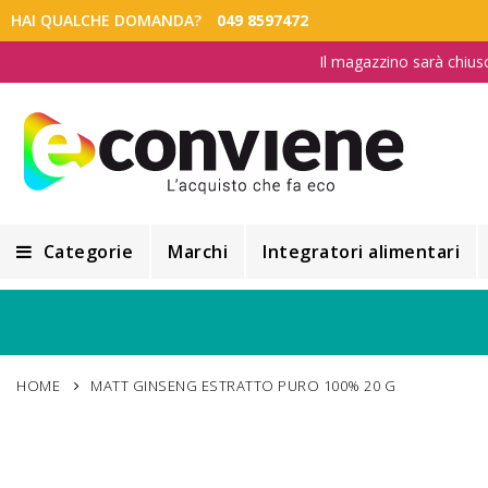
HAI QUALCHE DOMANDA?
049 8597472
Il magazzino sarà chius
Categorie
Marchi
Integratori alimentari
Integratori alimentari
Alimentazione e Dietetica
HOME
MATT GINSENG ESTRATTO PURO 100% 20 G
Cosmesi
Cosmetici Naturali
Vai