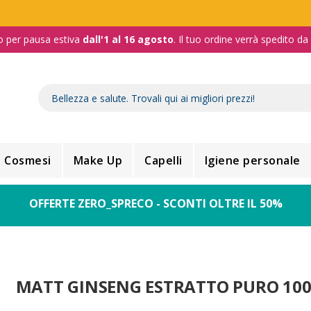
o per pausa estiva
dall'1 al 16 agosto
. Il tuo ordine verrà spedito d
Cosmesi
Make Up
Capelli
Igiene personale
OFFERTE ZERO_SPRECO - SCONTI OLTRE IL 50%
MATT GINSENG ESTRATTO PURO 100