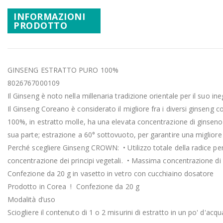
Promozioni
della
INFORMAZIONI
galleria
PRODOTTO
Mistery Box
di
immagini
GINSENG ESTRATTO PURO 100%
8026767000109
Il Ginseng è noto nella millenaria tradizione orientale per il suo in
Il Ginseng Coreano è considerato il migliore fra i diversi ginseng co
100%, in estratto molle, ha una elevata concentrazione di ginsenosidi
sua parte; estrazione a 60° sottovuoto, per garantire una migliore d
Perché scegliere Ginseng CROWN: • Utilizzo totale della radice per c
concentrazione dei principi vegetali. • Massima concentrazione di 
Confezione da 20 g in vasetto in vetro con cucchiaino dosatore
Prodotto in Corea ! Confezione da 20 g
Modalità d’uso
Sciogliere il contenuto di 1 o 2 misurini di estratto in un po' d'acq