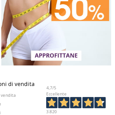
oni di vendita
4,7
/5
Eccellente
 vendita
e
3.820
i