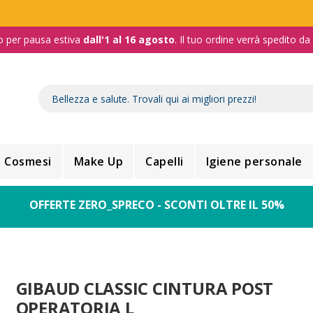
o per pausa estiva
dall'1 al 16 agosto
. Il tuo ordine verrà spedito d
Cosmesi
Make Up
Capelli
Igiene personale
OFFERTE ZERO_SPRECO - SCONTI OLTRE IL 50%
GIBAUD CLASSIC CINTURA POST
OPERATORIA L