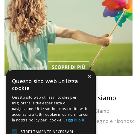
×
Questo sito web utilizza
cookie
La nostra convenienza
Chi siamo
Questo sito web utilizza i cookie per
migliorare la tua esperienza di
navigazione. Utilizzando il nostro sito web
Il risparmio che fa ambiente
Chi Siamo
acconsenti a tutti i cookie in conformità con
la nostra policy per i cookie.
Leggi di più
Il nostro manifesto
Sostegno e riconos
Il blog
STRETTAMENTE NECESSARI