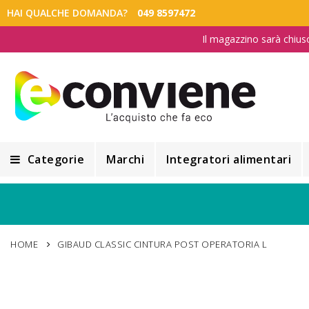
HAI QUALCHE DOMANDA?
049 8597472
Il magazzino sarà chius
Categorie
Marchi
Integratori alimentari
Integratori alimentari
Alimentazione e Dietetica
HOME
GIBAUD CLASSIC CINTURA POST OPERATORIA L
Cosmesi
Cosmetici Naturali