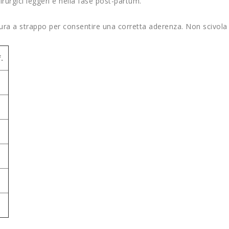
irurgici leggeri e nella fase post-partum.
sura a strappo per consentire una corretta aderenza. Non scivola 
.