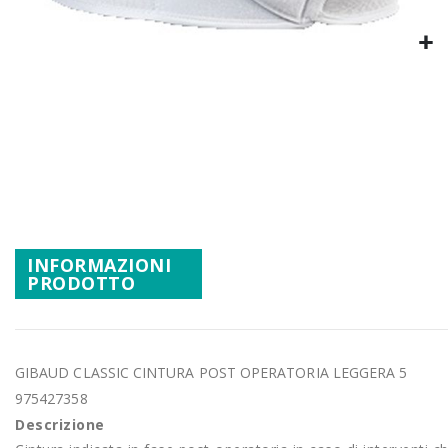
Promozioni
Mistery Box
Vai
all'inizio
della
galleria
di
immagini
INFORMAZIONI
PRODOTTO
GIBAUD CLASSIC CINTURA POST OPERATORIA LEGGERA 5
975427358
Descrizione