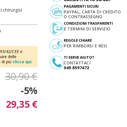
PAGAMENTI SICURI
i chirurgici
PAYPAL, CARTA DI CREDITO
O CONTRASSEGNO
CONDIZIONI TRASPARENTI
E TERMINI DI SERVIZIO
D
REGOLE CHIARE
PER RIMBORSI E RESI
 93/42/CEE e
ire delle
TI SERVE AIUTO?
 di più
clicca qui.
CONTATTACI
049 8597472
30,90 €
-5%
29,35 €