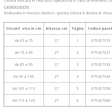
Cintura indicata in fase post-operatoria in caso di interventi ch
Caratteristiche
Realizzata in tessuto elastico, questa cintura è dotata di chiu
Circonf. vita in cm
Altezza cm
Taglia
Codice paraf
da 65 a 75
27
1
975427319
da 75 a 85
27
2
975427321
da 85 a 95
27
3
975427333
da 95 a 105
27
4
975427345
da 105 a 115
27
5
975427358
da 115 a 125
27
6
975427360