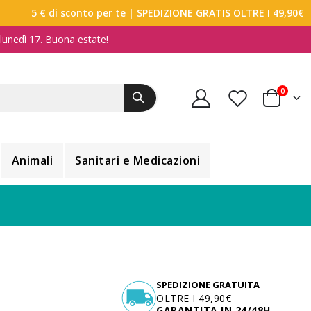
5 € di sconto per te
| SPEDIZIONE GRATIS OLTRE I 49,90€
a lunedì 17. Buona estate!
elemen
0
Carrello
Animali
Sanitari e Medicazioni
SPEDIZIONE GRATUITA
OLTRE I 49,90€
GARANTITA IN 24/48H