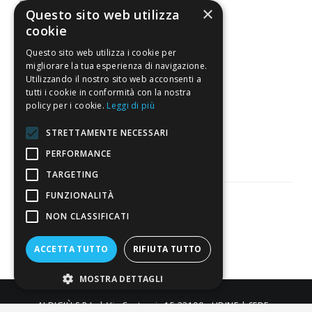
Resi
×
Questo sito web utilizza
cookie
4,7
/5
Questo sito web utilizza i cookie per
Eccellente
migliorare la tua esperienza di navigazione.
Utilizzando il nostro sito web acconsenti a
tutti i cookie in conformità con la nostra
policy per i cookie.
Leggi di più
3.821
Recensioni
STRETTAMENTE NECESSARI
PERFORMANCE
TARGETING
FUNZIONALITÀ
NON CLASSIFICATI
Pagamenti sicuri
ACCETTA TUTTO
RIFIUTA TUTTO
MOSTRA DETTAGLI
ALDIGIÙ S.R.L. | Via Cortazzis 15 33100 - UDINE | SEDE