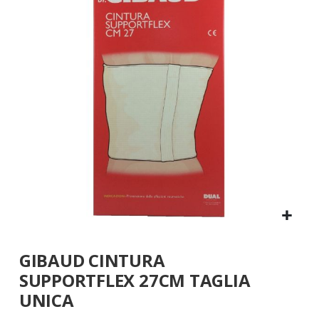
galleria
di
immagini
Vai
GIBAUD CINTURA
all'inizio
della
SUPPORTFLEX 27CM TAGLIA
galleria
UNICA
di
immagini