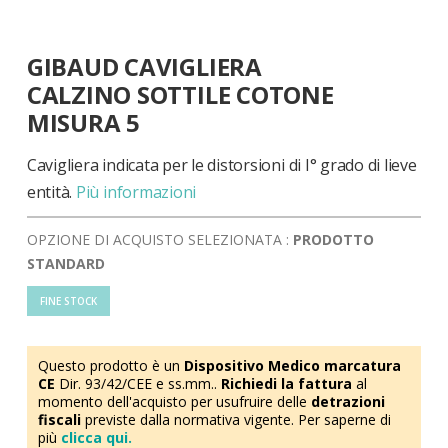
Vai
GIBAUD CAVIGLIERA
all'inizio
della
CALZINO SOTTILE COTONE
galleria
MISURA 5
di
immagini
Cavigliera indicata per le distorsioni di I° grado di lieve
entità.
Più informazioni
OPZIONE DI ACQUISTO SELEZIONATA :
PRODOTTO
STANDARD
FINE STOCK
Questo prodotto è un
Dispositivo Medico marcatura
CE
Dir. 93/42/CEE e ss.mm..
Richiedi la fattura
al
momento dell'acquisto per usufruire delle
detrazioni
fiscali
previste dalla normativa vigente. Per saperne di
più
clicca qui.