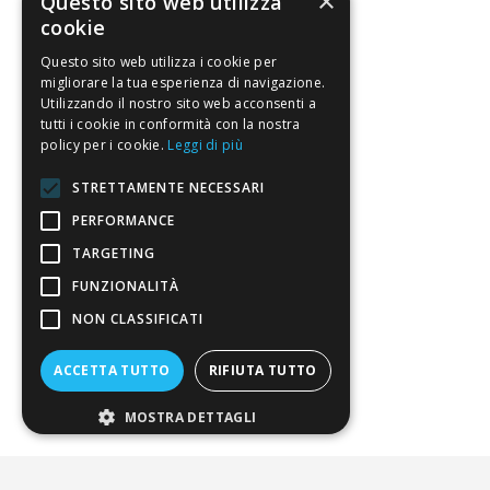
×
Questo sito web utilizza
Condizioni di vendita
cookie
Questo sito web utilizza i cookie per
Termini di vendita
migliorare la tua esperienza di navigazione.
Spedizione
Utilizzando il nostro sito web acconsenti a
tutti i cookie in conformità con la nostra
Pagamenti
policy per i cookie.
Leggi di più
Resi
STRETTAMENTE NECESSARI
PERFORMANCE
4,7
/5
TARGETING
Eccellente
FUNZIONALITÀ
NON CLASSIFICATI
3.820
ACCETTA TUTTO
RIFIUTA TUTTO
Recensioni
MOSTRA DETTAGLI