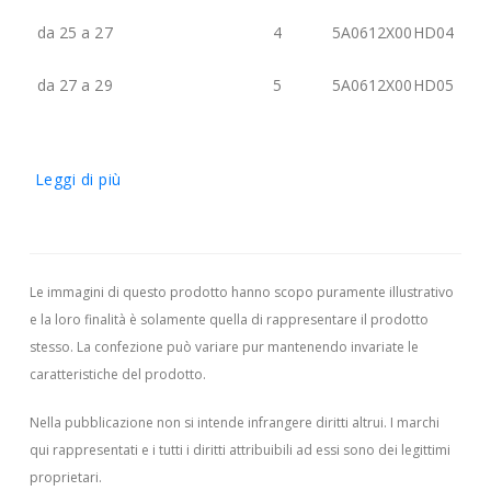
da 25 a 27
4
5A0612X00HD04
da 27 a 29
5
5A0612X00HD05
Leggi di più
Le immagini di questo prodotto hanno scopo puramente illustrativo
e la loro finalità è solamente quella di rappresentare il prodotto
stesso. La confezione può variare pur mantenendo invariate le
caratteristiche del prodotto.
Nella pubblicazione non si intende infrangere diritti altrui.
I marchi
qui rappresentati e i tutti i diritti attribuibili ad essi sono dei legittimi
proprietari.