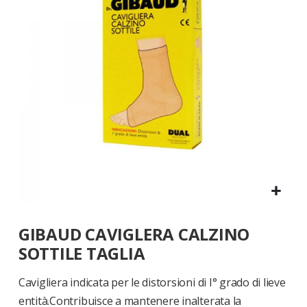
di
immagini
Vai
GIBAUD CAVIGLERA CALZINO
all'inizio
della
SOTTILE TAGLIA
galleria
di
Cavigliera indicata per le distorsioni di I° grado di lieve
immagini
entità.Contribuisce a mantenere inalterata la