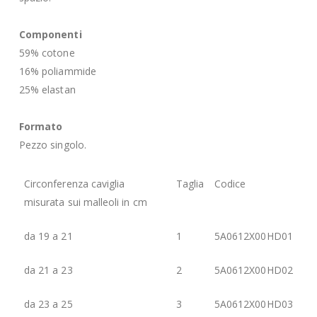
Componenti
59% cotone
16% poliammide
25% elastan
Formato
Pezzo singolo.
Circonferenza caviglia
Taglia
Codice
misurata sui malleoli in cm
da 19 a 21
1
5A0612X00HD01
da 21 a 23
2
5A0612X00HD02
da 23 a 25
3
5A0612X00HD03