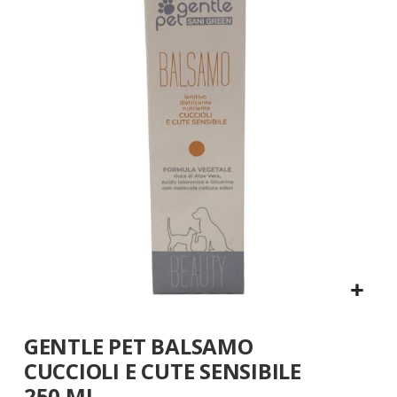
fine
della
galleria
di
immagini
Vai
GENTLE PET BALSAMO
all'inizio
della
CUCCIOLI E CUTE SENSIBILE
galleria
250 ML