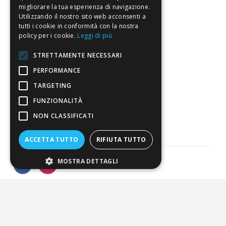
Pagamenti
migliorare la tua esperienza di navigazione.
Resi
Utilizzando il nostro sito web acconsenti a
tutti i cookie in conformità con la nostra
policy per i cookie.
Leggi di più
4,7
/5
STRETTAMENTE NECESSARI
Eccellente
PERFORMANCE
TARGETING
3.817
FUNZIONALITÀ
Recensioni
NON CLASSIFICATI
ACCETTA TUTTO
RIFIUTA TUTTO
MOSTRA DETTAGLI
Pagamenti sicuri