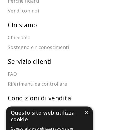
Perché fidarti
Vendi con noi
Chi siamo
Chi Siamo
Sostegno e riconoscimenti
Servizio clienti
FAQ
Riferimenti da controllare
Condizioni di vendita
Termini di vendita
×
Questo sito web utilizza
cookie
Spedizione
Questo sito web utilizza i cookie per