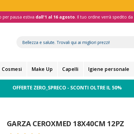
o per pausa estiva
dall'1 al 16 agosto
. Il tuo ordine verrà spedito d
Cosmesi
Make Up
Capelli
Igiene personale
OFFERTE ZERO_SPRECO - SCONTI OLTRE IL 50%
GARZA CEROXMED 18X40CM 12PZ