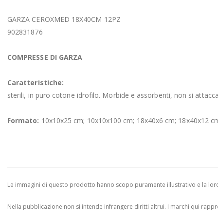
GARZA CEROXMED 18X40CM 12PZ
902831876
COMPRESSE DI GARZA
Caratteristiche:
sterili, in puro cotone idrofilo. Morbide e assorbenti, non si attacca
Formato:
10x10x25 cm; 10x10x100 cm; 18x40x6 cm; 18x40x12 cm
Le immagini di questo prodotto hanno scopo puramente illustrativo e la loro 
Nella pubblicazione non si intende infrangere diritti altrui.
I marchi qui rappres