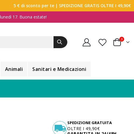
5 € di sconto per te
| SPEDIZIONE GRATIS OLTRE I 49,90€
a lunedì 17. Buona estate!
elemen
0
Carrello
Animali
Sanitari e Medicazioni
SPEDIZIONE GRATUITA
OLTRE I 49,90€
GARANTITA IN 24/48H