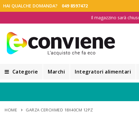
HAI QUALCHE DOMANDA?
049 8597472
Il magazzino sarà chius
Categorie
Marchi
Integratori alimentari
Integratori alimentari
Alimentazione e Dietetica
HOME
GARZA CEROXMED 18X40CM 12PZ
Cosmesi
Cosmetici Naturali