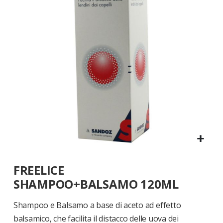
di
immagini
Vai
FREELICE
all'inizio
della
SHAMPOO+BALSAMO 120ML
galleria
di
Shampoo e Balsamo a base di aceto ad effetto
immagini
balsamico, che facilita il distacco delle uova dei