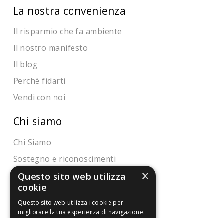
La nostra convenienza
Il risparmio che fa ambiente
Il nostro manifesto
Il blog
Perché fidarti
Vendi con noi
Chi siamo
Chi Siamo
Sostegno e riconoscimenti
×
Questo sito web utilizza
Servizio clienti
cookie
FAQ
Questo sito web utilizza i cookie per
migliorare la tua esperienza di navigazione.