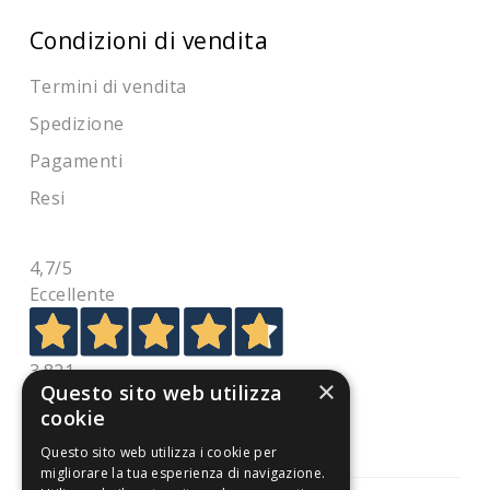
Condizioni di vendita
Termini di vendita
Spedizione
Pagamenti
Resi
4,7
/5
Eccellente
3.821
×
Questo sito web utilizza
Recensioni
cookie
Questo sito web utilizza i cookie per
migliorare la tua esperienza di navigazione.