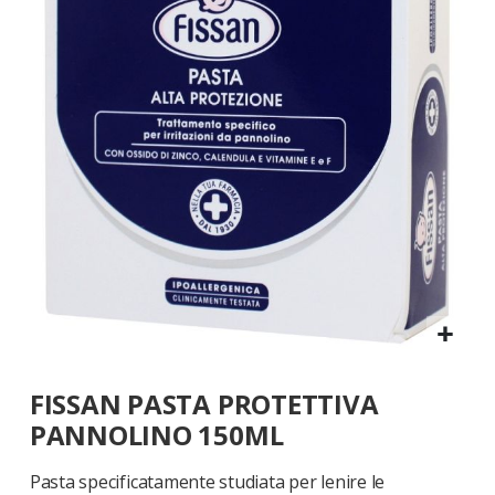
galleria
di
immagini
Vai
FISSAN PASTA PROTETTIVA
all'inizio
della
PANNOLINO 150ML
galleria
di
Pasta specificatamente studiata per lenire le
immagini