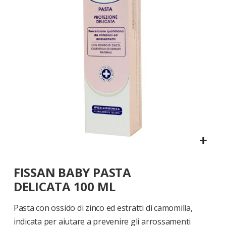
di
immagini
Vai
FISSAN BABY PASTA
all'inizio
della
DELICATA 100 ML
galleria
di
Pasta con ossido di zinco ed estratti di camomilla,
immagini
indicata per aiutare a prevenire gli arrossamenti