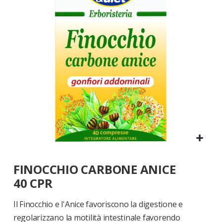
di
immagini
Vai
FINOCCHIO CARBONE ANICE
all'inizio
della
40 CPR
galleria
di
Il Finocchio e l'Anice favoriscono la digestione e
immagini
regolarizzano la motilità intestinale favorendo