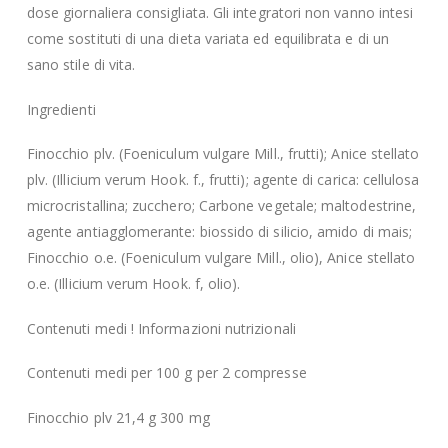
dose giornaliera consigliata. Gli integratori non vanno intesi
come sostituti di una dieta variata ed equilibrata e di un
sano stile di vita.
Ingredienti
Finocchio plv. (Foeniculum vulgare Mill., frutti); Anice stellato
plv. (Illicium verum Hook. f., frutti); agente di carica: cellulosa
microcristallina; zucchero; Carbone vegetale; maltodestrine,
agente antiagglomerante: biossido di silicio, amido di mais;
Finocchio o.e. (Foeniculum vulgare Mill., olio), Anice stellato
o.e. (Illicium verum Hook. f, olio).
Contenuti medi ! Informazioni nutrizionali
Contenuti medi per 100 g per 2 compresse
Finocchio plv 21,4 g 300 mg