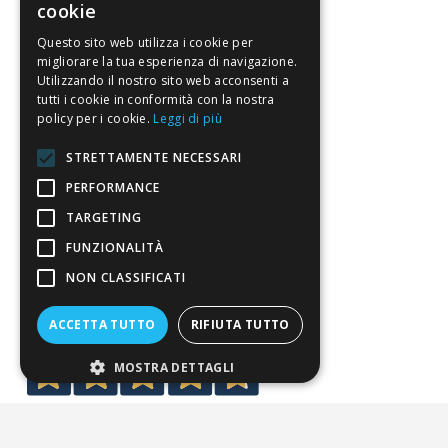
cookie
FAQ
Questo sito web utilizza i cookie per
Riferimenti da controllare
migliorare la tua esperienza di navigazione.
Utilizzando il nostro sito web acconsenti a
tutti i cookie in conformità con la nostra
Condizioni di vendita
policy per i cookie.
Leggi di più
Termini di vendita
STRETTAMENTE NECESSARI
Spedizione
PERFORMANCE
Pagamenti
TARGETING
FUNZIONALITÀ
Resi
NON CLASSIFICATI
4,7
/5
ACCETTA TUTTO
RIFIUTA TUTTO
Eccellente
MOSTRA DETTAGLI
3.820
Recensioni